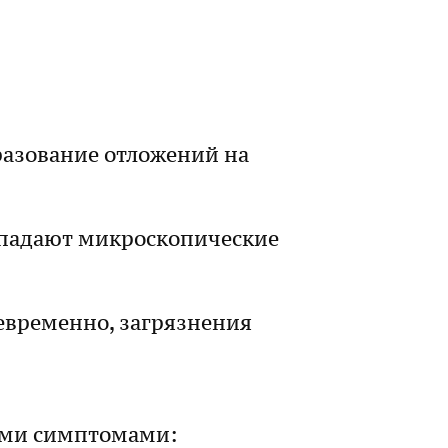
разование отложений на
попадают микроскопические
оевременно, загрязнения
щими симптомами: