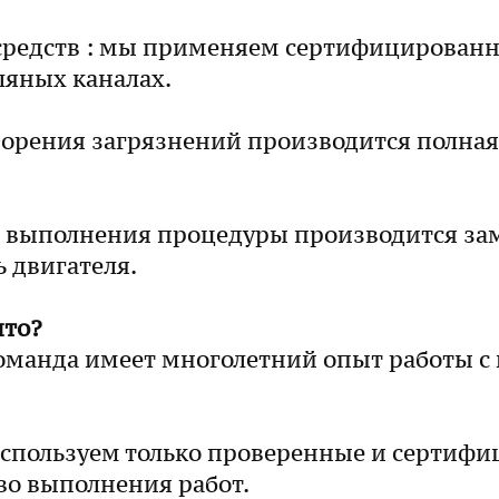
средств : мы применяем сертифицированны
ляных каналах.
ворения загрязнений производится полна
ле выполнения процедуры производится зам
 двигателя.
ито?
оманда имеет многолетний опыт работы 
используем только проверенные и сертиф
во выполнения работ.